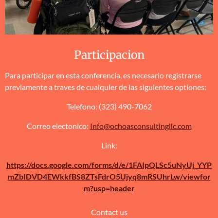
Participacion
Para participar en esta conferencia, es necesario registrarse
previamente a traves de cualquier de las siguientes optiones:
Telefono: (323) 490-7062
Correo electonico:
Info@ochoasconsultingllc.com
Link:
https://docs.google.com/forms/d/e/1FAIpQLSc5uNyUj_YYP
mZbIDVD4EWkkfBS8ZTsFdrO5Ujyq8mRSUhrLw/viewfor
m?usp=header
Contact us